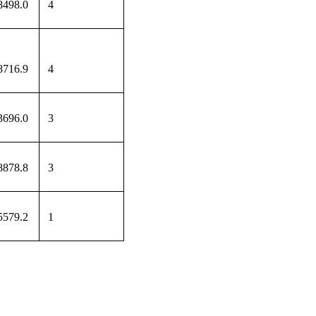
8498.0
4
8716.9
4
3696.0
3
8878.8
3
5579.2
1