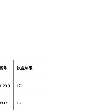
案号
执业年限
8129.9
17
8932.1
16