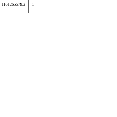
1161265579.2
1