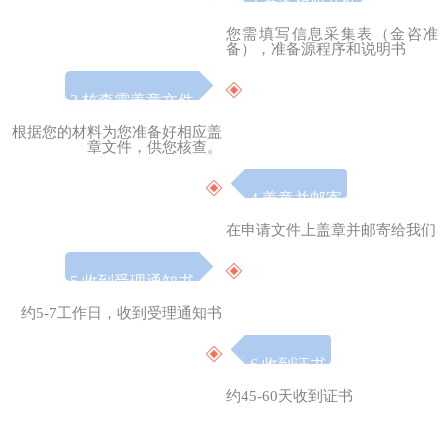
2.准备相应文件
_
您需填写信息采集表（金咨准
备），准备源程序和说明书
3.核查需盖章文件
_
根据您的材料为您准备好相应盖
章文件，供您核查。
4.
盖章并邮寄
_
在申请文件上盖章并邮寄给我们
5.收到受理通知书
_
约5-7工作日，收到受理通知书
6.收到证书
_
约45-60天收到证书