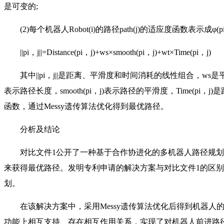
是可变的;
(2)每个机器人Robot(i)的路径path(j)的适应度函数表示成φ(pi
||pi，j||=Distance(pi，j)+ws×smooth(pi，j)+wt×Time(pi，j)
其中||pi，j||是距离、平滑度和时间消耗的线性组合，ws是平滑加权
表示路径长度，smooth(pi，j)表示路径的平滑度，Time(pi
函数，通过Messy遗传算法优化得到最优路径。
分析及结论
对比文件1公开了一种基于合作协进化的多机器人路径规划
来获得最优路径。发明专利申请的解决方案与对比文件1的区别在
划。
在该解决方案中，采用Messy遗传算法优化后得到机器人
功能上相互支持、存在相互作用关系，实现了对机器人前进路