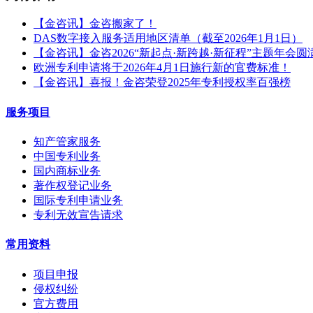
【金咨讯】金咨搬家了！
DAS数字接入服务适用地区清单（截至2026年1月1日）
【金咨讯】金咨2026“新起点·新跨越·新征程”主题年会圆
欧洲专利申请将于2026年4月1日施行新的官费标准！
【金咨讯】喜报！金咨荣登2025年专利授权率百强榜
服务项目
知产管家服务
中国专利业务
国内商标业务
著作权登记业务
国际专利申请业务
专利无效宣告请求
常用资料
项目申报
侵权纠纷
官方费用